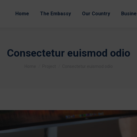
Home
The Embassy
Our Country
Busine
Consectetur euismod odio
You are here:
Home
Project
Consectetur euismod odio