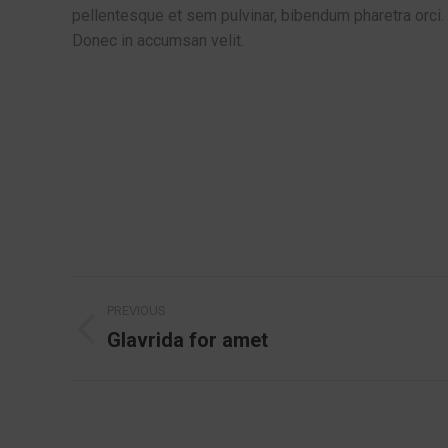
pellentesque et sem pulvinar, bibendum pharetra orci.
Donec in accumsan velit.
Project
PREVIOUS
navigation
Glavrida for amet
Previous
project: