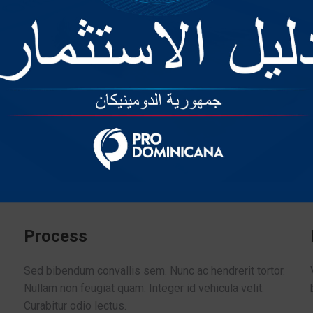
Process
Sed bibendum convallis sem. Nunc ac hendrerit tortor.
Nullam non feugiat quam. Integer id vehicula velit.
Curabitur odio lectus.